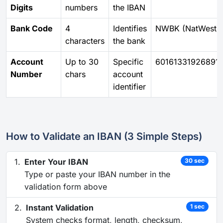
Digits
numbers
the IBAN
Bank Code
4
Identifies
NWBK (NatWest)
characters
the bank
Account
Up to 30
Specific
60161331926891
Number
chars
account
identifier
How to Validate an IBAN (3 Simple Steps)
Enter Your IBAN
30 sec
Type or paste your IBAN number in the
validation form above
Instant Validation
1 sec
System checks format, length, checksum,