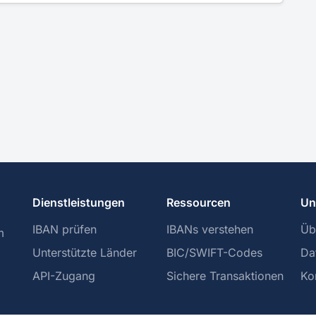
Dienstleistungen
Ressourcen
Un
IBAN prüfen
IBANs verstehen
Üb
m
Unterstützte Länder
BIC/SWIFT-Codes
Da
API-Zugang
Sichere Transaktionen
Ko