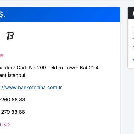
Ş.
49
ükdere Cad. No 209 Tekfen Tower Kat 21 4.
ent İstanbul
p://www.bankofchina.com.tr
-260 88 88
-279 88 66
HTRIS