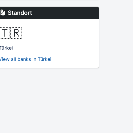
Standort
🇹🇷
Türkei
View all banks in Türkei