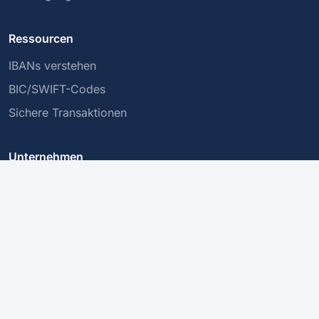
Ressourcen
IBANs verstehen
BIC/SWIFT-Codes
Sichere Transaktionen
Unternehmen
Über uns
Datenschutzrichtlinie
Kontakt
Dieser Dienst validiert die Struktur einer IBAN, garantiert jedoch