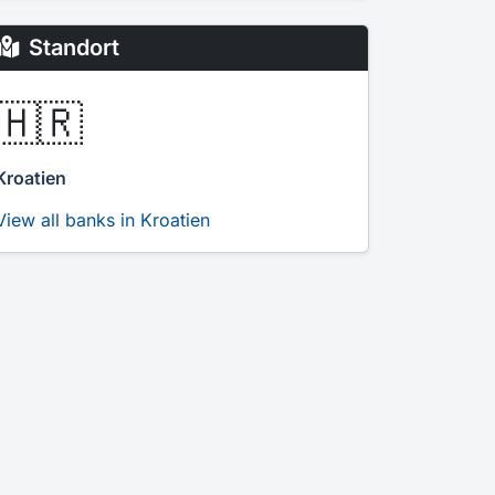
Standort
🇭🇷
Kroatien
View all banks in Kroatien