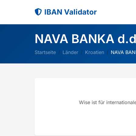
IBAN Validator
NAVA BANKA d.d
Startseite
Länder
Kroatien
NAVA BANK
Wise ist für internation