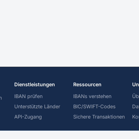
Dienstleistungen
Ressourcen
Un
IBAN prüfen
IBANs verstehen
Üb
m
Unterstützte Länder
BIC/SWIFT-Codes
Da
API-Zugang
Sichere Transaktionen
Ko