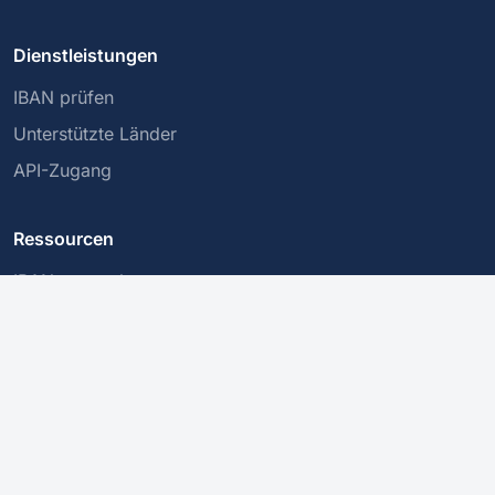
Dienstleistungen
IBAN prüfen
Unterstützte Länder
API-Zugang
Ressourcen
IBANs verstehen
BIC/SWIFT-Codes
Sichere Transaktionen
Unternehmen
Über uns